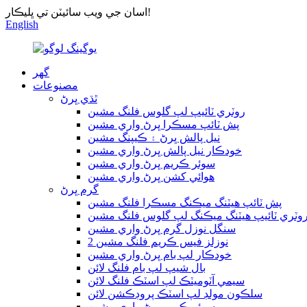
اسان جي ويب سائيٽن تي ڀليڪار!
English
گھر
مصنوعات
ٿڌي ڀرڻ
روٽري ٽائيپ لپ گلوس فلنگ مشين
پش ٽائپ مسڪرا ڀرڻ واري مشين
نيل پالش ڀرڻ ۽ ڪيپنگ مشين
خودڪار نيل پالش ڀرڻ واري مشين
سوئر ڪريم ڀرڻ واري مشين
هوائي کشن ڀرڻ واري مشين
گرم ڀرڻ
پش ٽائپ هيٽنگ ميڪنگ مسڪرا فلنگ مشين
وٽري ٽائيپ هيٽنگ ميڪنگ لپ گلوس فلنگ مشين
سنگل نوزل گرم ڀرڻ واري مشين
2 نوزلز فيس ڪريم فلنگ مشين
خودڪار لپ بام ڀرڻ واري مشين
بال شيپ لپ بام فلنگ لائن
سيمي آٽوميٽڪ لپ اسٽڪ فلنگ لائن
سلڪون مولڊ لپ اسٽڪ پروڊڪشن لائن
سوئر ڪريم ڀرڻ واري مشين