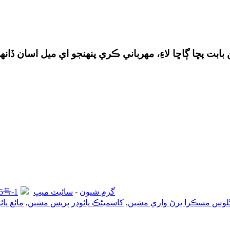
گرم شيون
-
سائيٽ ميپ
5号-1
لوس مسڪرا ڀرڻ واري مشين
,
کاسمیٹڪ پائوڊر پريس مشين
,
مائع پا