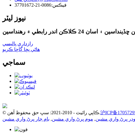
فيڪس:
0086-21-37701672
نيوز ليٽر
رازداري پاليسي
هاڻي پڇا ڳاڇا ڪريو
سماجي
沪ICP备1705729
© ڪاپي رائيٽ - 2010-2021: سڀ حق محفوظ آهن.
ئوڊر ڀرڻ واري مشين
,
موم ڀرڻ واري مشين
,
بام جار ڀرڻ واري مشين