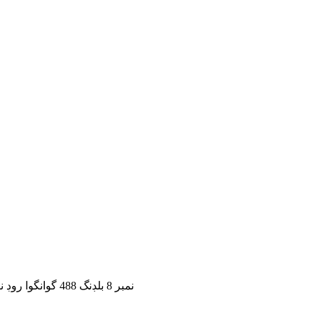
نمبر 8 بلڊنگ 488 گوانگوا روڊ نيشنل انڊسٽري پارڪ سونگ جيانگ ضلعو 201616 شنگھائي چين