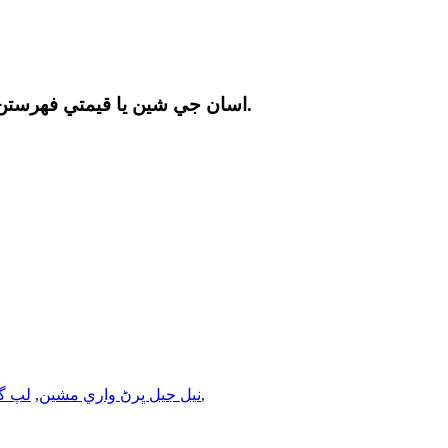
اسان جي شين يا قيمتي فهرستن بابت پڇا ڳاڇا لاءِ، مهرباني ڪري پنهنجو اي ميل اسان ڏانهن ڇڏينداسين ۽ اسان 24 ڪلاڪن اندر رابطي ۾ رهنداسين.
,
نيل جيل ڀرڻ واري مشين
,
لپ گ