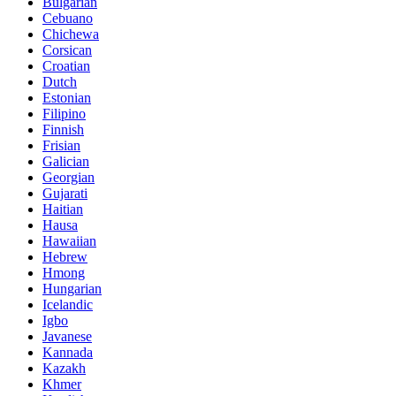
Bulgarian
Cebuano
Chichewa
Corsican
Croatian
Dutch
Estonian
Filipino
Finnish
Frisian
Galician
Georgian
Gujarati
Haitian
Hausa
Hawaiian
Hebrew
Hmong
Hungarian
Icelandic
Igbo
Javanese
Kannada
Kazakh
Khmer