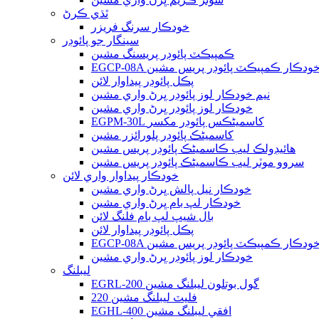
ٿڌي ڪرڻ
خودڪار سرنگ فريزر
سينگار جو پائوڊر
ڪمپيڪٽ پائوڊر پريسنگ مشين
EGCP-08 خودڪار ڪمپيڪٽ پائوڊر پريس مشين
پڪل پائوڊر پيداوار لائن
نيم خودڪار لوز پائوڊر ڀرڻ واري مشين
خودڪار لوز پائوڊر ڀرڻ واري مشين
EGPM-30L کاسمیٹڪس پائوڊر مکسر
کاسمیٹڪ پائوڊر پلورائزر مشين
هائيڊولڪ ليب ڪاسمیٹڪ پائوڊر پريس مشين
سروو موٽر ليب ڪاسمیٹڪ پائوڊر پريس مشين
خودڪار پيداوار واري لائن
خودڪار نيل پالش ڀرڻ واري مشين
خودڪار لپ بام ڀرڻ واري مشين
بال شيپ لپ بام فلنگ لائن
پڪل پائوڊر پيداوار لائن
EGCP-08 خودڪار ڪمپيڪٽ پائوڊر پريس مشين
خودڪار لوز پائوڊر ڀرڻ واري مشين
ليبلنگ
EGRL-200 گول بوتلون ليبلنگ مشين
220 فليٽ ليبلنگ مشين
EGHL-400 افقي ليبلنگ مشين