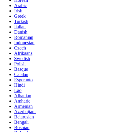
Korean
Arabic
Irish
Greek
Turkish
Italian
Danish
Romanian
Indonesian
Czech
Afrikaans
Swedish
Polish
Basque
Catalan
Esperanto
Hindi
Lao
Albanian
Amharic
Armenian
Azerbaijani
Belarusian
Bengali
Bosnian