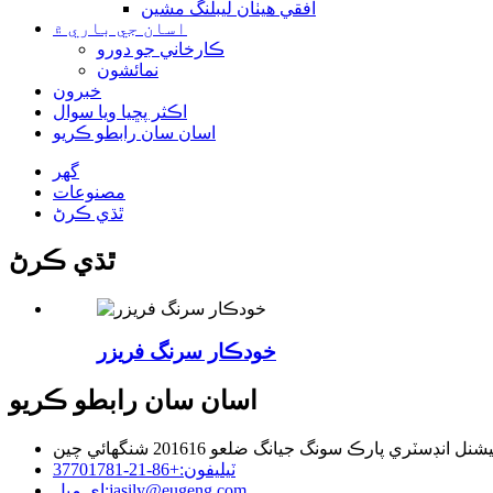
افقي هيٺان ليبلنگ مشين
اسان جي باري ۾
ڪارخاني جو دورو
نمائشون
خبرون
اڪثر پڇيا ويا سوال
اسان سان رابطو ڪريو
گھر
مصنوعات
ٿڌي ڪرڻ
ٿڌي ڪرڻ
خودڪار سرنگ فريزر
اسان سان رابطو ڪريو
ٽيليفون:
+86-21-37701781
jasily@eugeng.com
اي ميل: